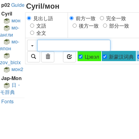
p02
Guide
Cyril/мон
Cyril
見出し語
前方一致
完全一致
мон
文語
後方一致
部分一致
мо-
全文
англи
мо-
япон
Цэвэл
新蒙汉词典
zov_bicix
мон2
Jap-Mon
日・
モ辞典
Fonts