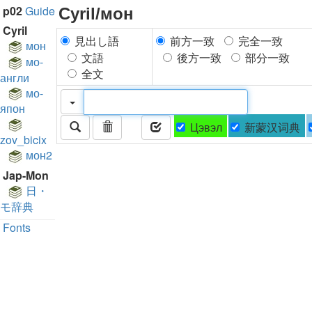
p02
Guide
Cyril/мон
Cyril
見出し語
前方一致
完全一致
мон
文語
後方一致
部分一致
мо-
全文
англи
мо-
япон
Цэвэл
新蒙汉词典
zov_bicix
мон2
Jap-Mon
日・
モ辞典
Fonts