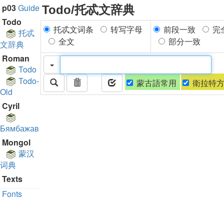
p03
Guide
Todo/托忒文辞典
Todo
托忒文词条
转写字母
前段一致
完
托忒
全文
部分一致
文辞典
Roman
Todo
Todo-
蒙古語常用
衛拉特
Old
Cyril
Бямбажав
Mongol
蒙汉
词典
Texts
Fonts