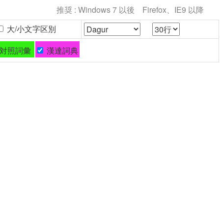
推奨 : Windows 7 以後 Firefox、IE9 以降
大/小文字区別
対照詞彙
漢達詞典