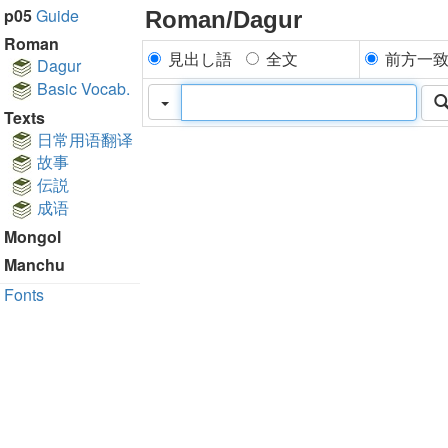
p05
Guide
Roman/Dagur
Roman
見出し語
全文
前方一
Dagur
Basic Vocab.
Texts
日常用语翻译
故事
伝説
成语
Mongol
Manchu
Fonts