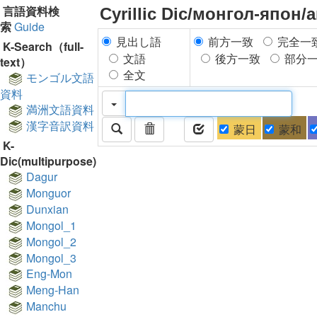
言語資料検
Cyrillic Dic/монгол-япон/
索
Guide
見出し語
前方一致
完全一
K-Search（full-
文語
後方一致
部分
text）
全文
モンゴル文語
資料
満洲文語資料
漢字音訳資料
蒙日
蒙和
K-
Dic(multipurpose)
Dagur
Monguor
Dunxian
Mongol_1
Mongol_2
Mongol_3
Eng-Mon
Meng-Han
Manchu