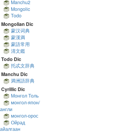
Manchu2
Mongolic
Todo
Mongolian Dic
蒙汉词典
蒙漢満
蒙語常用
清文鑑
Todo Dic
托忒文辞典
Manchu Dic
満洲語辞典
Cyrillic Dic
Монгол Толь
монгол-япон/
англи
монгол-орос
Ойрад
айалгаан