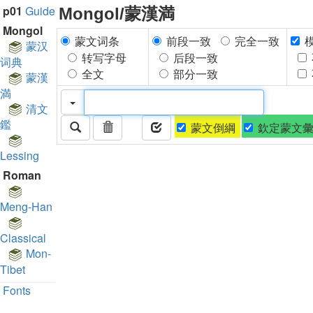
p01
Guide
Mongol/蒙漢満
Mongol
蒙文词条
前段一致
完全一致
蒙汉
转写字母
后段一致
词典
全文
部分一致
蒙漢
満
清文
鑑
蒙文倒綱
欽定蒙文
Lessing
Roman
Meng-Han
Classical
Mon-
Tibet
Fonts